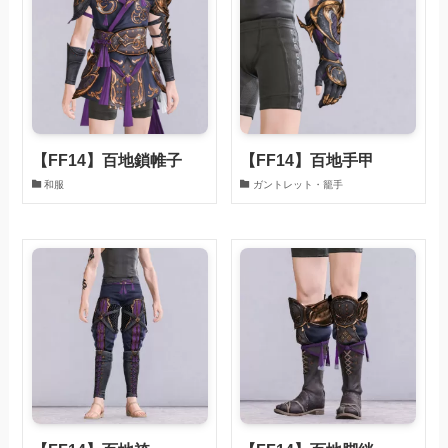
【FF14】百地鎖帷子
【FF14】百地手甲
和服
ガントレット・籠手