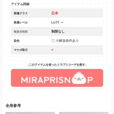
アイテム詳細
忍者
装備クラス
99
～
装備レベル
Lv.
制限なし
種族別制限
〇
※解放条件あり
染色
×
マケボ取引
↓このアイテムを使ったミラプリコーデを探す↓
全身参考