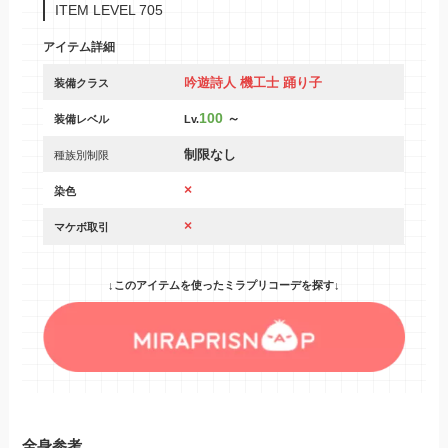
ITEM LEVEL 705
アイテム詳細
吟遊詩人 機工士 踊り子
装備クラス
100
～
装備レベル
Lv.
制限なし
種族別制限
×
染色
×
マケボ取引
↓このアイテムを使ったミラプリコーデを探す↓
全身参考