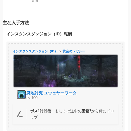
背面
主な入手方法
インスタンスダンジョン（ID）報酬
インスタンスダンジョン（ID）
＞
黄金のレガシー
廃地討究 ユウェヤーワータ
Lv.100
ボス1
討伐後、もしくは道中の
宝箱3
から稀にドロ
ップ