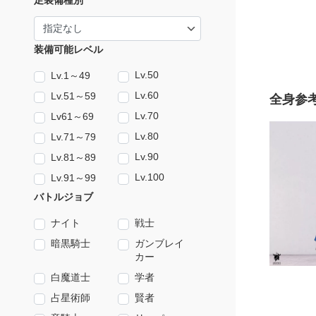
足装備種別
装備可能レベル
Lv.50
Lv.1～49
Lv.60
Lv.51～59
全身参
Lv.70
Lv61～69
Lv.80
Lv.71～79
Lv.90
Lv.81～89
Lv.100
Lv.91～99
バトルジョブ
ナイト
戦士
暗黒騎士
ガンブレイ
カー
白魔道士
学者
占星術師
賢者