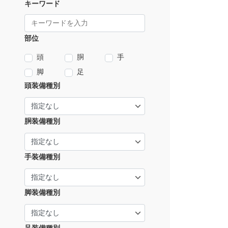
キーワード
部位
頭
胴
手
脚
足
頭装備種別
胴装備種別
手装備種別
脚装備種別