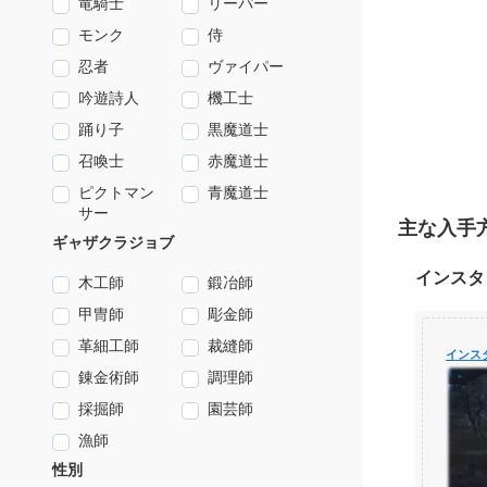
竜騎士
リーパー
モンク
侍
忍者
ヴァイパー
吟遊詩人
機工士
踊り子
黒魔道士
召喚士
赤魔道士
ピクトマン
青魔道士
サー
主な入手
ギャザクラジョブ
インスタ
木工師
鍛冶師
甲冑師
彫金師
革細工師
裁縫師
インス
錬金術師
調理師
採掘師
園芸師
漁師
性別