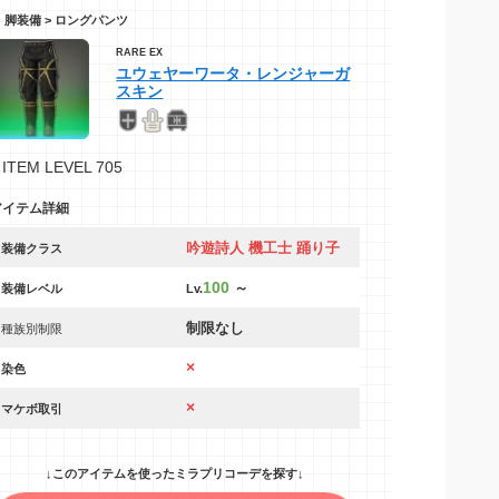
脚装備 > ロングパンツ
RARE EX
ユウェヤーワータ・レンジャーガ
スキン
ITEM LEVEL 705
アイテム詳細
吟遊詩人 機工士 踊り子
装備クラス
100
～
装備レベル
Lv.
制限なし
種族別制限
×
染色
×
マケボ取引
↓このアイテムを使ったミラプリコーデを探す↓