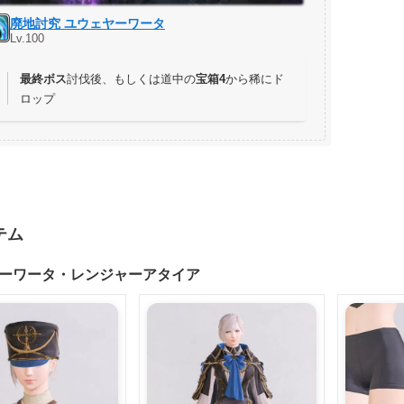
廃地討究 ユウェヤーワータ
Lv.100
最終ボス
討伐後、もしくは道中の
宝箱4
から稀にド
ロップ
テム
ーワータ・レンジャーアタイア