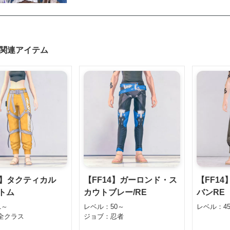
関連アイテム
4】タクティカル
【FF14】ガーロンド・ス
【FF1
ボトム
カウトブレー/RE
バンRE
1～
レベル：50～
レベル：4
全クラス
ジョブ：忍者