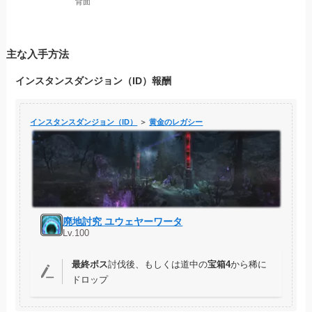
背面
主な入手方法
インスタンスダンジョン（ID）報酬
インスタンスダンジョン（ID）
＞
黄金のレガシー
廃地討究 ユウェヤーワータ
Lv.100
最終ボス
討伐後、もしくは道中の
宝箱4
から稀に
ドロップ