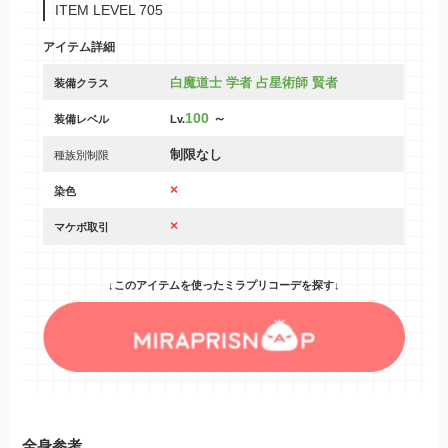
ITEM LEVEL 705
アイテム詳細
白魔道士 学者 占星術師 賢者
装備クラス
100
～
装備レベル
Lv.
制限なし
種族別制限
×
染色
×
マケボ取引
↓このアイテムを使ったミラプリコーデを探す↓
全身参考