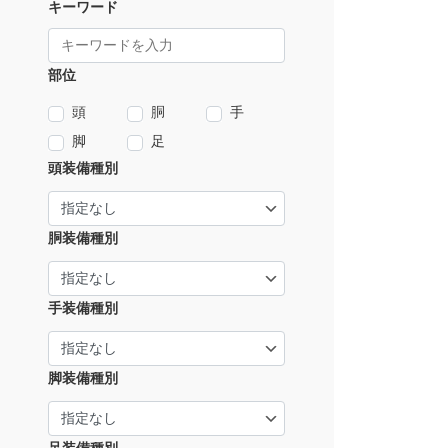
キーワード
部位
頭
胴
手
脚
足
頭装備種別
胴装備種別
手装備種別
脚装備種別