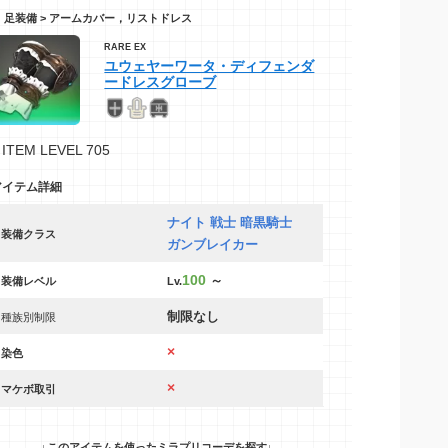
足装備 > アームカバー，リストドレス
RARE EX
ユウェヤーワータ・ディフェンダ
ードレスグローブ
ITEM LEVEL 705
アイテム詳細
ナイト 戦士 暗黒騎士
装備クラス
ガンブレイカー
100
～
装備レベル
Lv.
制限なし
種族別制限
×
染色
×
マケボ取引
↓このアイテムを使ったミラプリコーデを探す↓