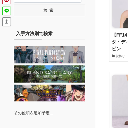
検索
入手方法別で検索
【FF1
タ・デ
ピン
髪飾り
その他順次追加予定...