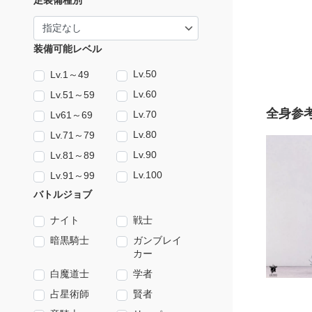
足装備種別
装備可能レベル
Lv.50
Lv.1～49
Lv.60
Lv.51～59
全身参
Lv.70
Lv61～69
Lv.80
Lv.71～79
Lv.90
Lv.81～89
Lv.100
Lv.91～99
バトルジョブ
ナイト
戦士
暗黒騎士
ガンブレイ
カー
白魔道士
学者
占星術師
賢者