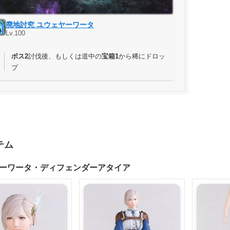
廃地討究 ユウェヤーワータ
Lv.100
ボス2
討伐後、もしくは道中の
宝箱1
から稀にドロッ
プ
テム
ーワータ・ディフェンダーアタイア