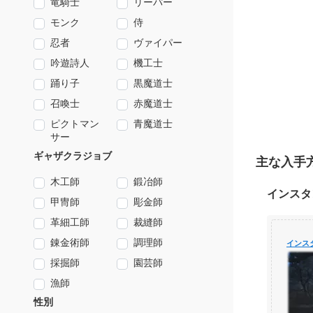
竜騎士
リーパー
モンク
侍
忍者
ヴァイパー
吟遊詩人
機工士
踊り子
黒魔道士
召喚士
赤魔道士
ピクトマン
青魔道士
サー
ギャザクラジョブ
主な入手
木工師
鍛冶師
インスタ
甲冑師
彫金師
革細工師
裁縫師
錬金術師
調理師
インス
採掘師
園芸師
漁師
性別