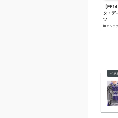
【FF1
タ・デ
ツ
ロング
あ