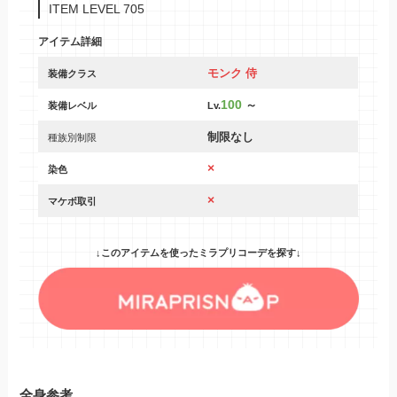
ITEM LEVEL 705
アイテム詳細
モンク 侍
装備クラス
100
～
装備レベル
Lv.
制限なし
種族別制限
×
染色
×
マケボ取引
↓このアイテムを使ったミラプリコーデを探す↓
全身参考