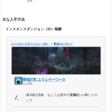
背面
主な入手方法
インスタンスダンジョン（ID）報酬
インスタンスダンジョン（ID）
＞
黄金のレガシー
廃地討究 ユウェヤーワータ
Lv.100
ボス2
討伐後、もしくは道中の
宝箱2
から稀にドロ
ップ