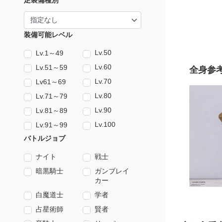
足装備種別
装備可能レベル
Lv.50
Lv.1～49
Lv.60
Lv.51～59
全身参
Lv.70
Lv61～69
Lv.80
Lv.71～79
Lv.90
Lv.81～89
Lv.100
Lv.91～99
バトルジョブ
ナイト
戦士
暗黒騎士
ガンブレイ
カー
白魔道士
学者
占星術師
賢者