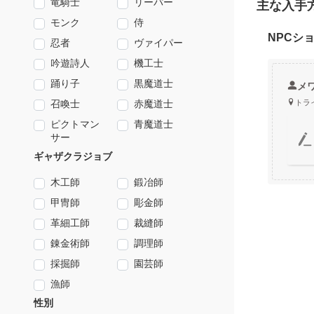
竜騎士
リーパー
主な入手
モンク
侍
NPCシ
忍者
ヴァイパー
吟遊詩人
機工士
踊り子
黒魔道士
メ
トライヨ
召喚士
赤魔道士
ピクトマン
青魔道士
サー
ギャザクラジョブ
木工師
鍛冶師
甲冑師
彫金師
革細工師
裁縫師
錬金術師
調理師
採掘師
園芸師
漁師
性別