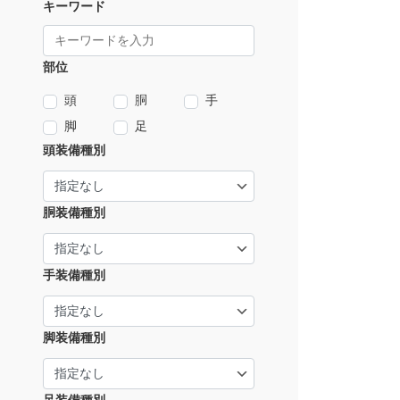
キーワード
部位
頭
胴
手
脚
足
頭装備種別
胴装備種別
手装備種別
脚装備種別