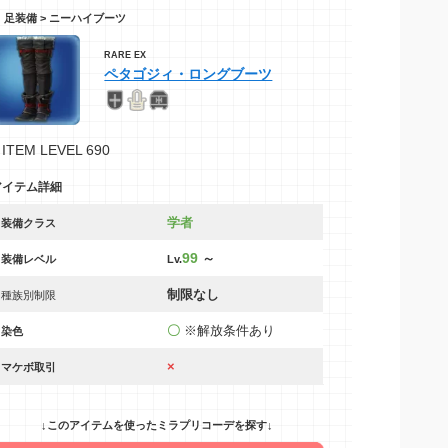
足装備 > ニーハイブーツ
RARE EX
ペタゴジィ・ロングブーツ
ITEM LEVEL 690
アイテム詳細
学者
装備クラス
99
～
装備レベル
Lv.
制限なし
種族別制限
〇
※解放条件あり
染色
×
マケボ取引
↓このアイテムを使ったミラプリコーデを探す↓