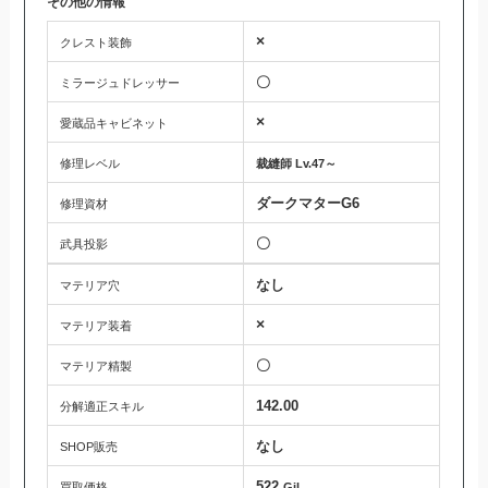
その他の情報
×
クレスト装飾
〇
ミラージュドレッサー
×
愛蔵品キャビネット
修理レベル
裁縫師 Lv.47～
ダークマターG6
修理資材
〇
武具投影
なし
マテリア穴
×
マテリア装着
〇
マテリア精製
142.00
分解適正スキル
なし
SHOP販売
522
買取価格
Gil