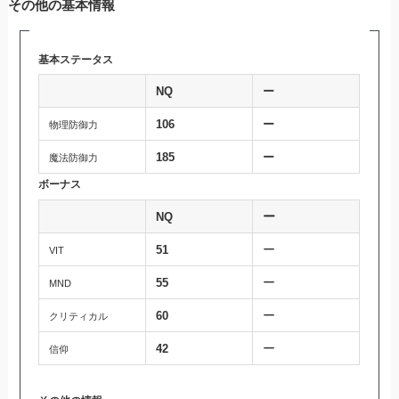
その他の基本情報
基本ステータス
NQ
ー
106
ー
物理防御力
185
ー
魔法防御力
ボーナス
ー
NQ
ー
51
VIT
ー
55
MND
ー
60
クリティカル
ー
42
信仰