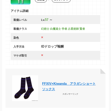
アイテム詳細
57
～
装備レベル
Lv.
装備クラス
幻術士 白魔道士 学者 占星術師 賢者
×
染色
IDドロップ報酬
入手方法
×
マケボ取引
FFXIV×Kiwanda アラガンショート
ソックス
スポンサーリンク