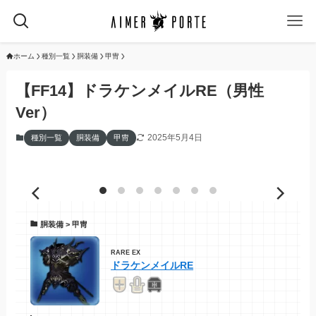
ホーム
種別一覧
胴装備
甲冑
【FF14】ドラケンメイルRE（男性
Ver）
2025年5月4日
種別一覧
胴装備
甲冑
胴装備 > 甲冑
RARE EX
ドラケンメイルRE