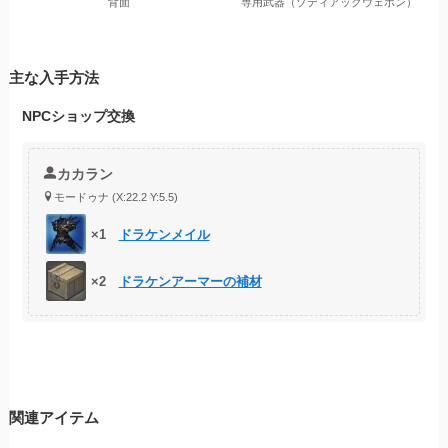
背面
専用武器（ゾディアックウェポン）
主な入手方法
NPCショップ交換
カカラン
モードゥナ (X:22.2 Y:5.5)
×1
ドラケンメイル
×2
ドラケンアーマーの補材
関連アイテム