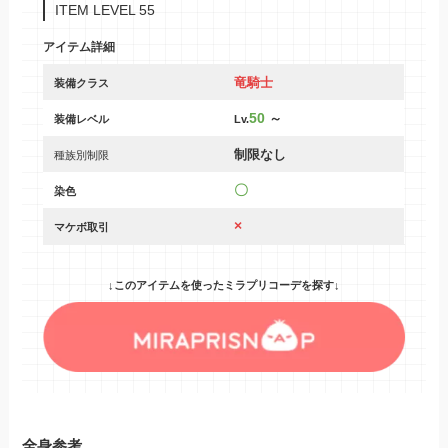
ITEM LEVEL 55
アイテム詳細
竜騎士
装備クラス
50
～
装備レベル
Lv.
制限なし
種族別制限
〇
染色
×
マケボ取引
↓このアイテムを使ったミラプリコーデを探す↓
全身参考