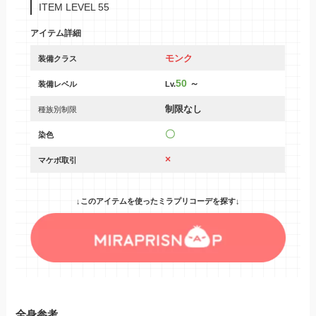
ITEM LEVEL 55
アイテム詳細
モンク
装備クラス
50
～
装備レベル
Lv.
制限なし
種族別制限
〇
染色
×
マケボ取引
↓このアイテムを使ったミラプリコーデを探す↓
全身参考