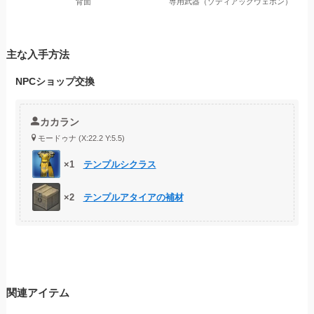
背面
専用武器（ゾディアックウェポン）
主な入手方法
NPCショップ交換
カカラン
モードゥナ (X:22.2 Y:5.5)
×1
テンプルシクラス
×2
テンプルアタイアの補材
関連アイテム