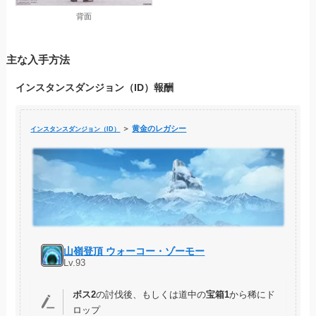
背面
主な入手方法
インスタンスダンジョン（ID）報酬
＞
黄金のレガシー
インスタンスダンジョン（ID）
山嶺登頂 ウォーコー・ゾーモー
Lv.93
ボス2
の討伐後、もしくは道中の
宝箱1
から稀にド
ロップ