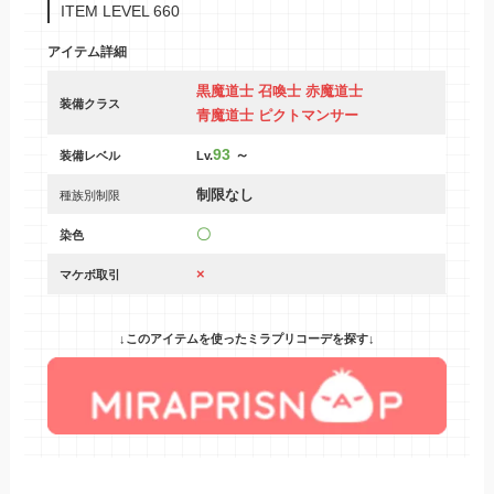
ITEM LEVEL 660
アイテム詳細
黒魔道士 召喚士 赤魔道士
装備クラス
青魔道士 ピクトマンサー
93
～
装備レベル
Lv.
制限なし
種族別制限
〇
染色
×
マケボ取引
↓このアイテムを使ったミラプリコーデを探す↓