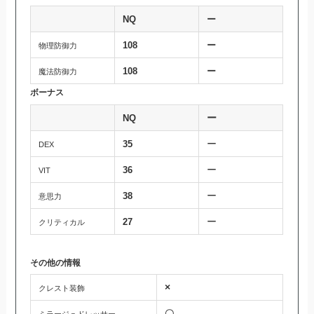
NQ
ー
108
ー
物理防御力
108
ー
魔法防御力
ボーナス
ー
NQ
ー
35
DEX
ー
36
VIT
ー
38
意思力
ー
27
クリティカル
その他の情報
×
クレスト装飾