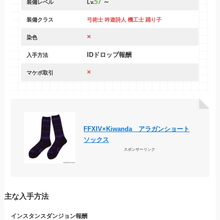
57
～
装備レベル
Lv.
装備クラス
弓術士 吟遊詩人 機工士 踊り子
×
染色
IDドロップ報酬
入手方法
×
マケボ取引
FFXIV×Kiwanda アラガンショート
ソックス
スポンサーリンク
主な入手方法
インスタンスダンジョン
報酬