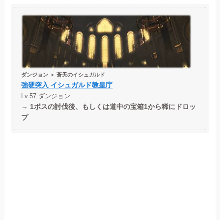
ダンジョン ＞ 蒼天のイシュガルド
強硬突入 イシュガルド教皇庁
Lv.57 ダンジョン
→
1ボスの討伐後、もしくは道中の宝箱1から稀にドロッ
プ