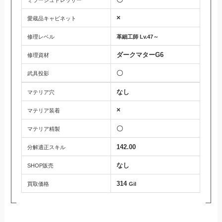
〇
ミラージュドレッサー
×
愛蔵品キャビネット
修理レベル
革細工師 Lv.47～
ダークマターG6
修理資材
〇
武具投影
なし
マテリア穴
×
マテリア装着
〇
マテリア精製
142.00
分解適正スキル
なし
SHOP販売
314
買取価格
Gil