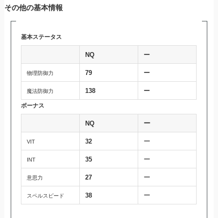
その他の基本情報
基本ステータス
NQ
ー
79
ー
物理防御力
138
ー
魔法防御力
ボーナス
ー
NQ
ー
32
VIT
ー
35
INT
ー
27
意思力
ー
38
スペルスピード