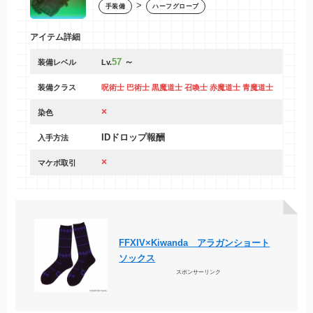
>
手装備
ハーフグローブ
アイテム詳細
57
～
装備レベル
Lv.
装備クラス
呪術士 巴術士 黒魔道士 召喚士 赤魔道士 青魔道士
×
染色
IDドロップ報酬
入手方法
×
マケボ取引
FFXIV×Kiwanda アラガンショート
ソックス
スポンサーリンク