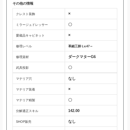
その他の情報
×
クレスト装飾
〇
ミラージュドレッサー
×
愛蔵品キャビネット
修理レベル
革細工師 Lv.47～
ダークマターG6
修理資材
〇
武具投影
なし
マテリア穴
×
マテリア装着
〇
マテリア精製
142.00
分解適正スキル
なし
SHOP販売