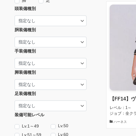
脚
足
頭装備種別
胴装備種別
手装備種別
脚装備種別
足装備種別
【FF14】
レベル：1～
ジョブ：全ク
装備可能レベル
ハーネス
Lv.50
Lv.1～49
Lv.60
Lv.51～59