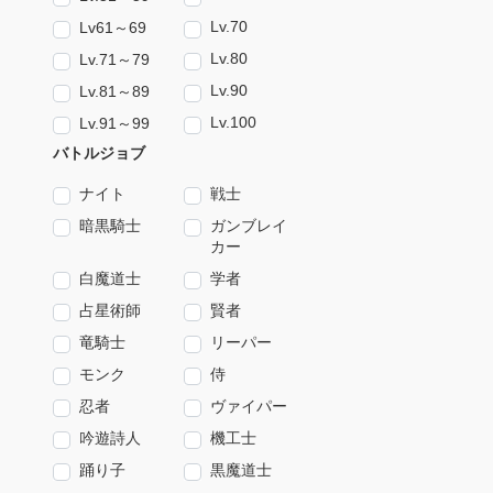
Lv.70
Lv61～69
Lv.80
Lv.71～79
Lv.90
Lv.81～89
Lv.100
Lv.91～99
バトルジョブ
ナイト
戦士
暗黒騎士
ガンブレイ
カー
白魔道士
学者
占星術師
賢者
竜騎士
リーパー
モンク
侍
忍者
ヴァイパー
吟遊詩人
機工士
踊り子
黒魔道士