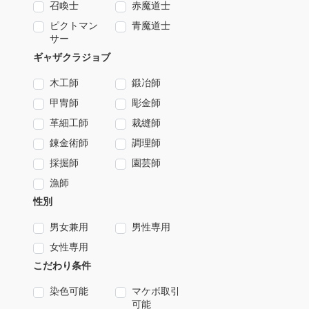
召喚士
赤魔道士
ピクトマン
青魔道士
サー
ギャザクラジョブ
木工師
鍛冶師
甲冑師
彫金師
革細工師
裁縫師
錬金術師
調理師
採掘師
園芸師
漁師
性別
男女兼用
男性専用
女性専用
こだわり条件
染色可能
マケボ取引
可能