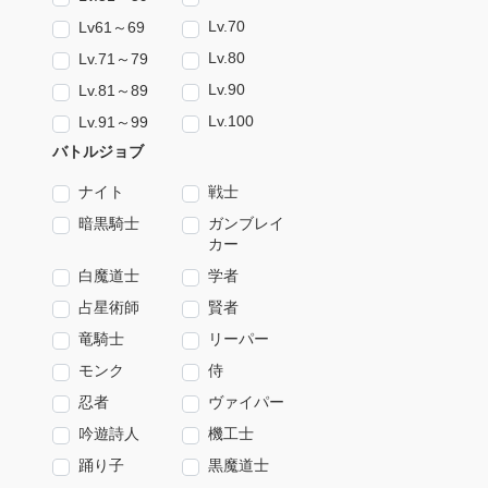
Lv.70
Lv61～69
Lv.80
Lv.71～79
Lv.90
Lv.81～89
Lv.100
Lv.91～99
バトルジョブ
ナイト
戦士
暗黒騎士
ガンブレイ
カー
白魔道士
学者
占星術師
賢者
竜騎士
リーパー
モンク
侍
忍者
ヴァイパー
吟遊詩人
機工士
踊り子
黒魔道士