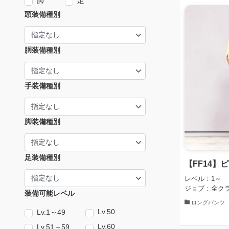
脚
足
頭装備種別
胴装備種別
手装備種別
脚装備種別
足装備種別
【FF14】
レベル：1～
ジョブ：全ク
装備可能レベル
ロングパンツ
Lv.50
Lv.1～49
Lv.60
Lv.51～59