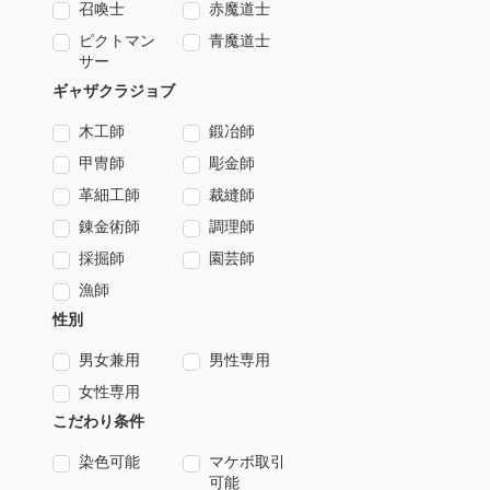
召喚士
赤魔道士
ピクトマン
青魔道士
サー
ギャザクラジョブ
木工師
鍛冶師
甲冑師
彫金師
革細工師
裁縫師
錬金術師
調理師
採掘師
園芸師
漁師
性別
男女兼用
男性専用
女性専用
こだわり条件
染色可能
マケボ取引
可能