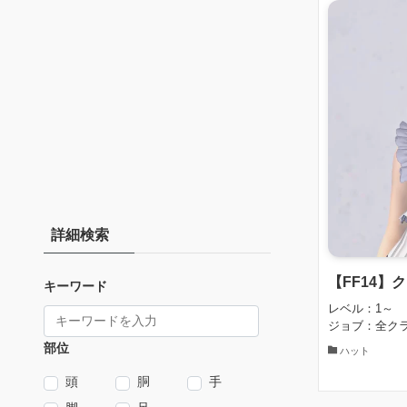
詳細検索
【FF14
キーワード
レベル：1～
ジョブ：全ク
部位
ハット
頭
胴
手