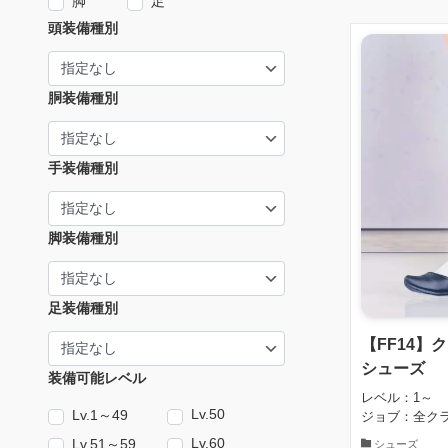
脚
足
頭装備種別
胴装備種別
手装備種別
脚装備種別
足装備種別
【FF14
シューズ
装備可能レベル
レベル：1～
Lv.50
Lv.1～49
ジョブ：全ク
Lv.60
Lv.51～59
シューズ