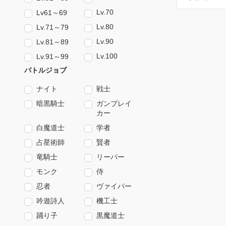
Lv.70
Lv61～69
Lv.80
Lv.71～79
Lv.90
Lv.81～89
Lv.100
Lv.91～99
バトルジョブ
ナイト
戦士
暗黒騎士
ガンブレイ
カー
白魔道士
学者
占星術師
賢者
竜騎士
リーパー
モンク
侍
忍者
ヴァイパー
吟遊詩人
機工士
踊り子
黒魔道士