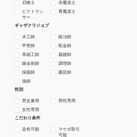
召喚士
赤魔道士
ピクトマン
青魔道士
サー
ギャザクラジョブ
木工師
鍛冶師
甲冑師
彫金師
革細工師
裁縫師
錬金術師
調理師
採掘師
園芸師
漁師
性別
男女兼用
男性専用
女性専用
こだわり条件
染色可能
マケボ取引
可能