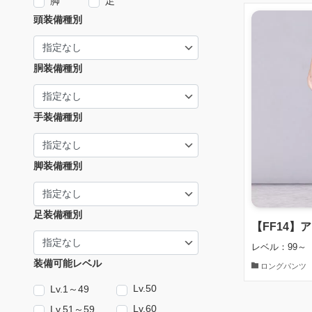
脚
足
頭装備種別
胴装備種別
手装備種別
脚装備種別
足装備種別
【FF14】
レベル：99～
装備可能レベル
ロングパンツ
Lv.50
Lv.1～49
Lv.60
Lv.51～59