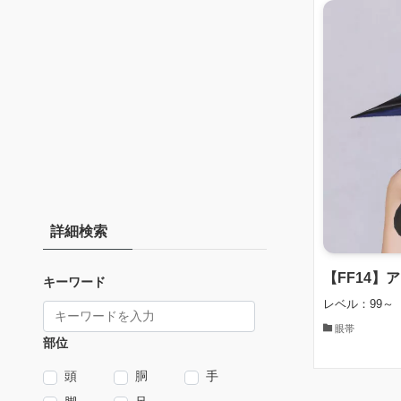
詳細検索
【FF14】
キーワード
レベル：99～
眼帯
部位
頭
胴
手