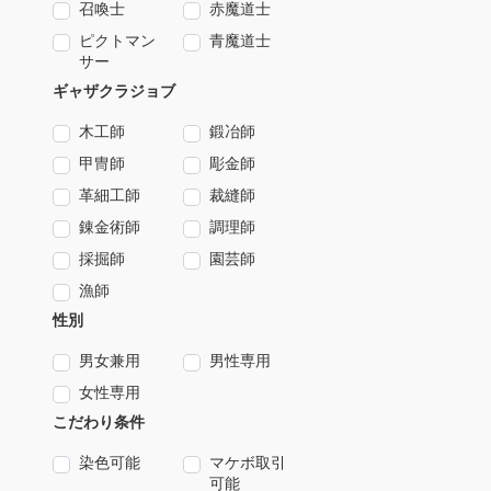
召喚士
赤魔道士
ピクトマン
青魔道士
サー
ギャザクラジョブ
木工師
鍛冶師
甲冑師
彫金師
革細工師
裁縫師
錬金術師
調理師
採掘師
園芸師
漁師
性別
男女兼用
男性専用
女性専用
こだわり条件
染色可能
マケボ取引
可能