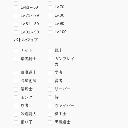
Lv.70
Lv61～69
Lv.80
Lv.71～79
Lv.90
Lv.81～89
Lv.100
Lv.91～99
バトルジョブ
ナイト
戦士
暗黒騎士
ガンブレイ
カー
白魔道士
学者
占星術師
賢者
竜騎士
リーパー
モンク
侍
忍者
ヴァイパー
吟遊詩人
機工士
踊り子
黒魔道士