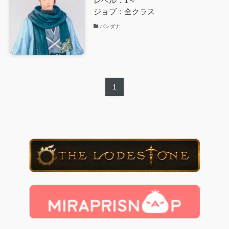
レベル：1～
ジョブ：全クラス
バンダナ
1