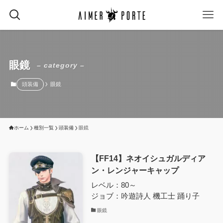
眼鏡
– category –
頭装備
眼鏡
ホーム
種別一覧
頭装備
眼鏡
【FF14】ネオイシュガルディア
ン・レンジャーキャップ
レベル：80～
ジョブ：吟遊詩人 機工士 踊り子
眼鏡