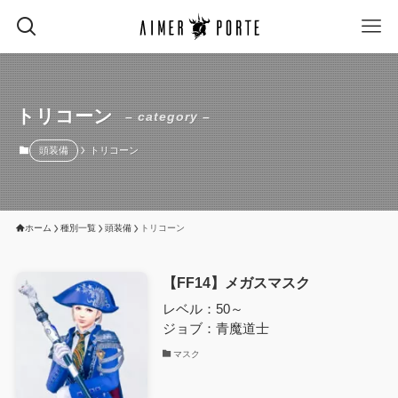
トリコーン
– category –
頭装備
トリコーン
ホーム
種別一覧
頭装備
トリコーン
【FF14】メガスマスク
レベル：50～
ジョブ：青魔道士
マスク