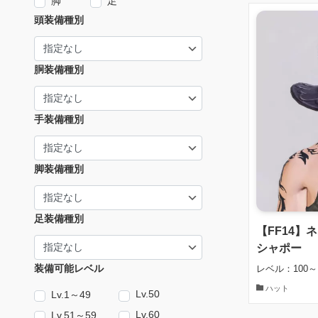
脚
足
頭装備種別
胴装備種別
手装備種別
脚装備種別
足装備種別
【FF14
シャポー
装備可能レベル
レベル：100～
ハット
Lv.50
Lv.1～49
Lv.60
Lv.51～59