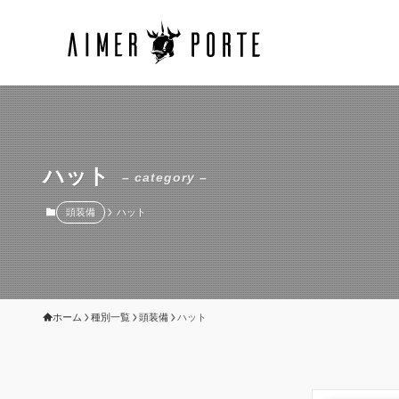
ハット
– category –
頭装備
ハット
ホーム
種別一覧
頭装備
ハット