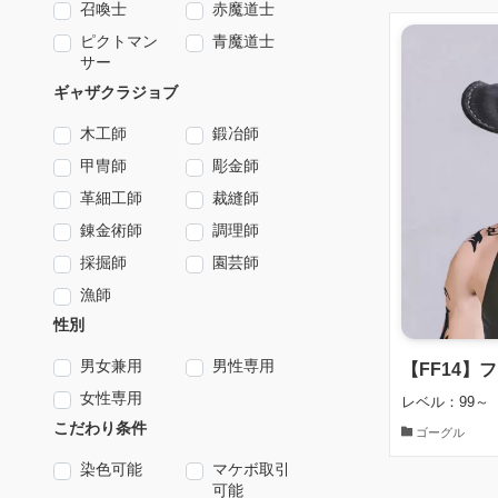
召喚士
赤魔道士
ピクトマン
青魔道士
サー
ギャザクラジョブ
木工師
鍛冶師
甲冑師
彫金師
革細工師
裁縫師
錬金術師
調理師
採掘師
園芸師
漁師
性別
男女兼用
男性専用
【FF14】
女性専用
レベル：99～
こだわり条件
ゴーグル
染色可能
マケボ取引
可能