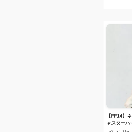
【FF14
ャスターハ
レベル：80～