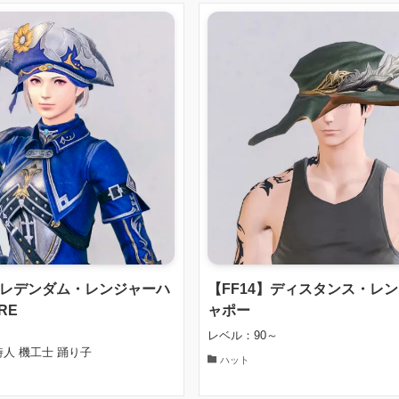
】クレデンダム・レンジャーハ
【FF14】ディスタンス・レ
RE
ャポー
レベル：90～
人 機工士 踊り子
ハット