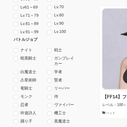
Lv.70
Lv61～69
Lv.80
Lv.71～79
Lv.90
Lv.81～89
Lv.100
Lv.91～99
バトルジョブ
ナイト
戦士
暗黒騎士
ガンブレイ
カー
白魔道士
学者
占星術師
賢者
竜騎士
リーパー
モンク
侍
【FF14】
忍者
ヴァイパー
レベル：100～
吟遊詩人
機工士
ハット
踊り子
黒魔道士