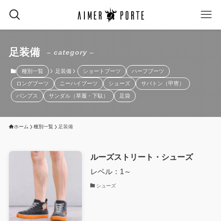
足装備
– category –
種別一覧
足装備
ショートブーツ
ハーフブーツ
ロングブーツ
ニーハイブーツ
シューズ
サバトン（甲冑）
パンプス
サンダル（草履・下駄）
足袋
ホーム
種別一覧
足装備
ルーズストリート・シューズ
レベル：1～
シューズ