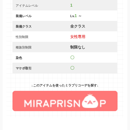
1
アイテムレベル
1
～
装備レベル
Lv.
全クラス
装備クラス
女性専用
性別制限
制限なし
種族別制限
〇
染色
〇
マケボ取引
↓このアイテムを使ったミラプリコーデを探す↓