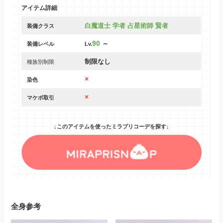
アイテム詳細
白魔道士 学者 占星術師 賢者
装備クラス
90
～
装備レベル
Lv.
制限なし
種族別制限
×
染色
×
マケボ取引
↓このアイテムを使ったミラプリコーデを探す↓
全身参考