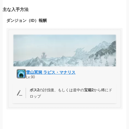
主な入手方法
ダンジョン（ID）報酬
雪山冥洞 ラピス・マナリス
Lv.90
ボス2
の討伐後、もしくは道中の
宝箱2
から稀にド
ロップ