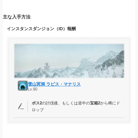
主な入手方法
インスタンスダンジョン（ID）報酬
雪山冥洞 ラピス・マナリス
Lv.90
ボス2
の討伐後、もしくは道中の
宝箱2
から稀にド
ロップ