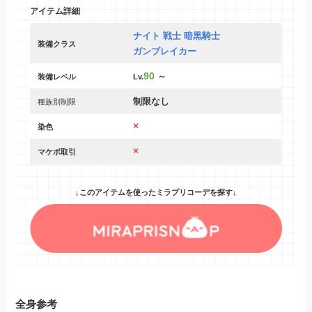
アイテム詳細
ナイト 戦士 暗黒騎士
装備クラス
ガンブレイカー
90
～
装備レベル
Lv.
制限なし
種族別制限
×
染色
×
マケボ取引
↓このアイテムを使ったミラプリコーデを探す↓
全身参考