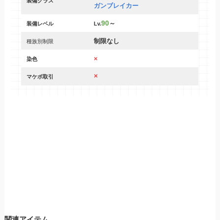
装備クラス
ガンブレイカー
90
～
装備レベル
Lv.
制限なし
種族別制限
×
染色
×
マケボ取引
関連アイテム