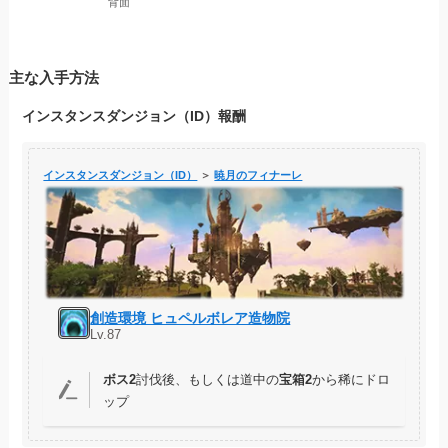
背面
主な入手方法
インスタンスダンジョン（ID）報酬
インスタンスダンジョン（ID）
＞
暁月のフィナーレ
創造環境 ヒュペルボレア造物院
Lv.87
ボス2
討伐後、もしくは道中の
宝箱2
から稀にドロ
ップ