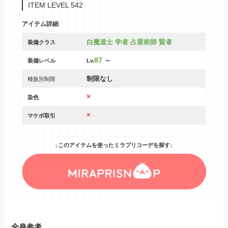
ITEM LEVEL 542
アイテム詳細
白魔道士 学者 占星術師 賢者
装備クラス
87
～
装備レベル
Lv.
制限なし
種族別制限
×
染色
×
マケボ取引
↓このアイテムを使ったミラプリコーデを探す↓
全身参考