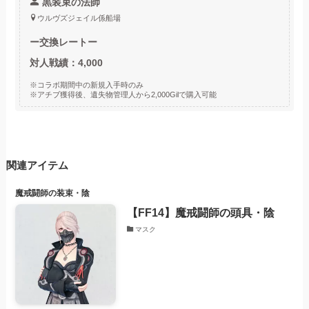
黒装束の法師
ウルヴズジェイル係船場
ー
交換レートー
対人戦績：4,000
※コラボ期間中の新規入手時のみ
※アチブ獲得後、遺失物管理人から2,000Gilで購入可能
関連アイテム
魔戒闘師の装束・陰
【FF14】魔戒闘師の頭具・陰
マスク