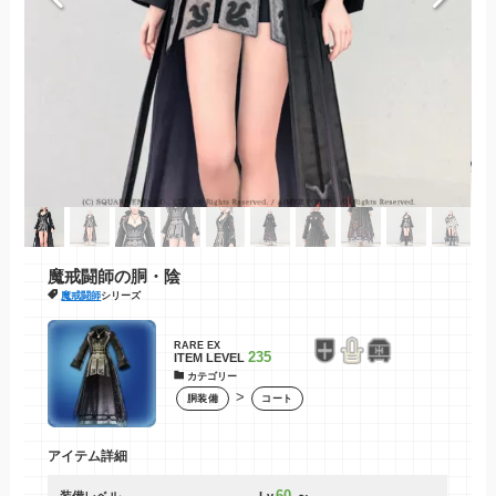
魔戒闘師の胴・陰
魔戒闘師
シリーズ
RARE
EX
235
ITEM LEVEL
カテゴリー
>
胴装備
コート
アイテム詳細