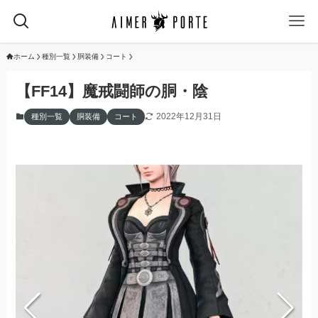
ホーム
種別一覧
胴装備
コート
【FF14】魔戒闘師の胴・陰
2022年12月31日
種別一覧
胴装備
コート