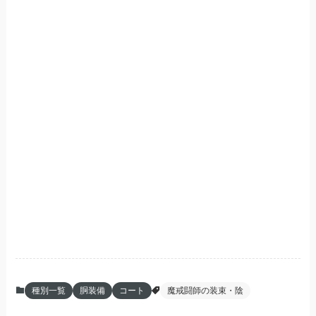
種別一覧
胴装備
コート
魔戒闘師の装束・陰