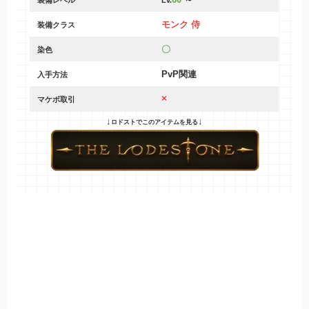
60
～
装備レベル
Lv.
モンク 侍
装備クラス
〇
染色
PvP
関連
入手方法
×
マケボ取引
↓
↓
ロドストでこのアイテムを見る