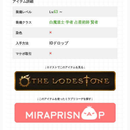
アイテム詳細
63
～
装備レベル
Lv.
白魔道士 学者 占星術師 賢者
装備クラス
×
染色
IDドロップ
入手方法
×
マケボ取引
↓
↓
ロドストでこのアイテムを見る
↓
↓
このアイテムを使ったミラプリコーデを探す