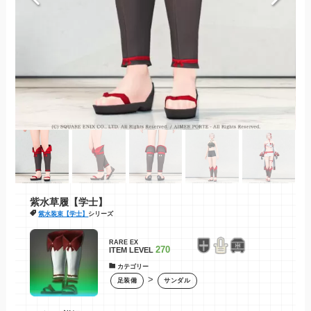
紫水草履【学士】
紫水装束【学士】
シリーズ
RARE
EX
270
ITEM LEVEL
カテゴリー
>
足装備
サンダル