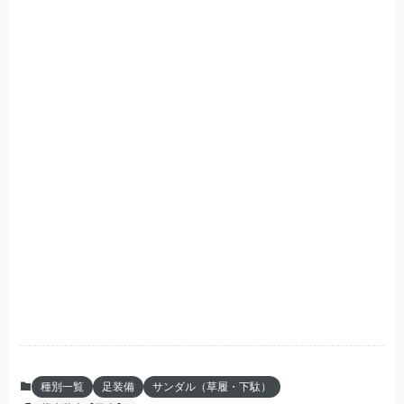
種別一覧
足装備
サンダル（草履・下駄）