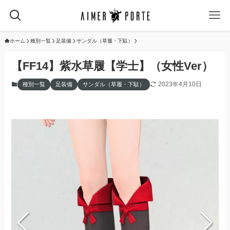
ホーム
種別一覧
足装備
サンダル（草履・下駄）
【FF14】紫水草履【学士】（女性Ver）
2023年4月10日
種別一覧
足装備
サンダル（草履・下駄）