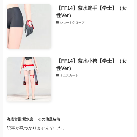
【FF14】紫水篭手【学士】（女
性Ver）
ショートグローブ
【FF14】紫水小袴【学士】（女
性Ver）
ミニスカート
海底宮殿 紫水宮
その他足装備
記事が見つかりませんでした。