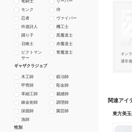
竜騎士
リーパー
モンク
侍
忍者
ヴァイパー
吟遊詩人
機工士
踊り子
黒魔道士
召喚士
赤魔道士
ピクトマン
青魔道士
オン
サー
通常
ギャザクラジョブ
木工師
鍛冶師
甲冑師
彫金師
革細工師
裁縫師
関連アイ
錬金術師
調理師
採掘師
園芸師
東方美玉
漁師
性別