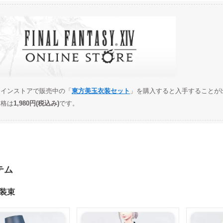
ラインストアで販売中の「
東方美玉衣装セット
」を購入すると入手することが
価格は
1,980円(税込み)
です。
テム
装束