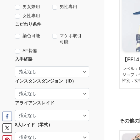
男女兼用
男性専用
女性専用
こだわり条件
染色可能
マケボ取引
可能
AF装備
入手経路
【FF1
レベル：
ジョブ：
性別：女
インスタンスダンジョン（ID）
アライアンスレイド
その他の
8人レイド（零式）