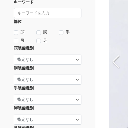
キーワード
部位
頭
胴
手
脚
足
頭装備種別
胴装備種別
手装備種別
脚装備種別