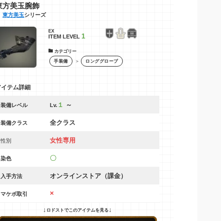
東方美玉腕飾
東方美玉
シリーズ
EX
1
ITEM LEVEL
カテゴリー
＞
手装備
ロンググローブ
アイテム詳細
１
～
装備レベル
Lv.
全クラス
装備クラス
女性専用
性別
〇
染色
オンラインストア（課金）
入手方法
×
マケボ取引
↓
↓
ロドストでこのアイテムを見る