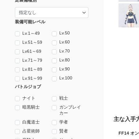
足装備種別
装備可能レベル
Lv.50
Lv.1～49
Lv.60
Lv.51～59
Lv.70
Lv61～69
Lv.80
Lv.71～79
Lv.90
Lv.81～89
Lv.100
Lv.91～99
バトルジョブ
ナイト
戦士
暗黒騎士
ガンブレイ
カー
主な入手
白魔道士
学者
占星術師
賢者
FF14 