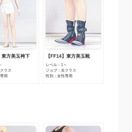
4】東方美玉袴下
【FF14】東方美玉靴
～
レベル：1～
全クラス
ジョブ：全クラス
性専用
性別：女性専用