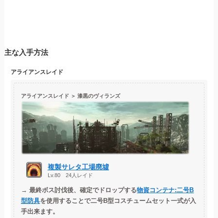
主な入手方法
アライアンスレイド
アライアンスレイド ＞ 漆黒のヴィランズ
複製サレタ工場廃墟
Lv.80 24人レイド
→
最終ボス討伐後、確定でドロップする
物資コンテナ:二号B
型防具
を使用することで
二号B型コスチュームセット
一式が入
手出来ます。