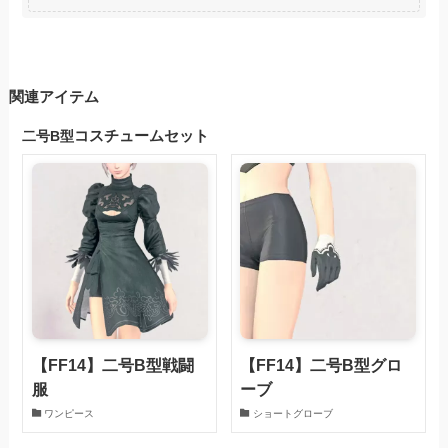
関連アイテム
コスチュームセット
二号B型
【FF14】二号B型戦闘
【FF14】二号B型グロ
服
ーブ
ワンピース
ショートグローブ