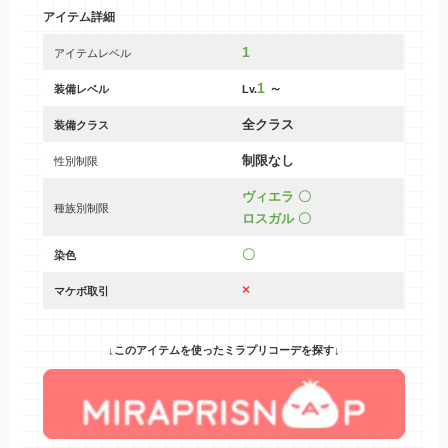
アイテム詳細
1
アイテムレベル
1
～
装備レベル
Lv.
全クラス
装備クラス
制限なし
性別制限
ヴィエラ 〇
種族別制限
ロスガル 〇
〇
染色
×
マケボ取引
↓このアイテムを使ったミラプリコーデを探す↓