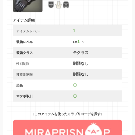
アイテム詳細
1
アイテムレベル
1
～
装備レベル
Lv.
全クラス
装備クラス
制限なし
性別制限
制限なし
種族別制限
〇
染色
〇
マケボ取引
↓このアイテムを使ったミラプリコーデを探す↓