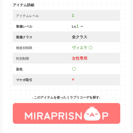
アイテム詳細
1
アイテムレベル
1
～
装備レベル
Lv.
全クラス
装備クラス
ヴィエラ 〇
種族別制限
女性専用
性別制限
〇
染色
×
マケボ取引
↓このアイテムを使ったミラプリコーデを探す↓