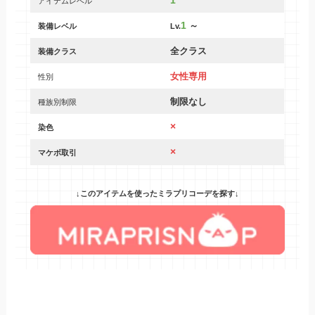
1
アイテムレベル
1
～
装備レベル
Lv.
全クラス
装備クラス
女性専用
性別
制限なし
種族別制限
×
染色
×
マケボ取引
↓このアイテムを使ったミラプリコーデを探す↓