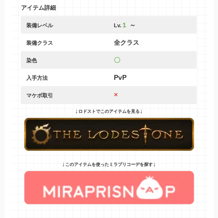
アイテム詳細
１
～
装備レベル
Lv.
全クラス
装備クラス
〇
染色
PvP
入手方法
×
マケボ取引
↓
↓
ロドストでこのアイテムを見る
↓
↓
このアイテムを使ったミラプリコーデを探す