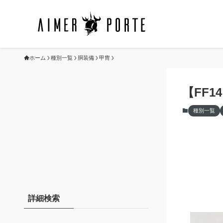
ホーム
種別一覧
胴装備
甲冑
【FF
種別一覧
詳細検索