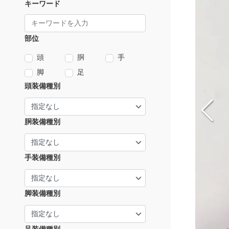
キーワード
部位
頭
胴
手
脚
足
頭装備種別
胴装備種別
手装備種別
脚装備種別