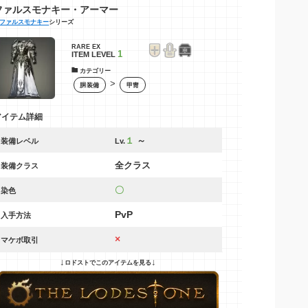
ファルスモナキー・アーマー
ファルスモナキー
シリーズ
RARE EX
1
ITEM LEVEL
カテゴリー
>
胴装備
甲冑
アイテム詳細
１
～
装備レベル
Lv.
全クラス
装備クラス
〇
染色
PvP
入手方法
×
マケボ取引
↓
↓
ロドストでこのアイテムを見る