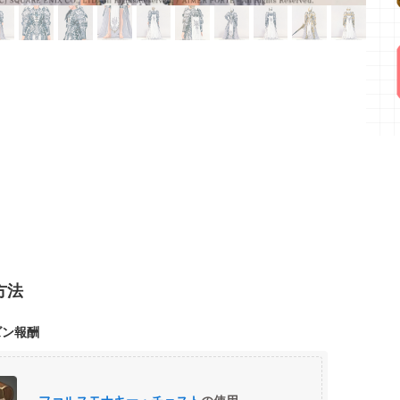
方法
ズン報酬