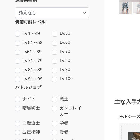
足装備種別
装備可能レベル
Lv.50
Lv.1～49
Lv.60
Lv.51～59
Lv.70
Lv61～69
Lv.80
Lv.71～79
Lv.90
Lv.81～89
Lv.100
Lv.91～99
バトルジョブ
ナイト
戦士
主な入手
暗黒騎士
ガンブレイ
カー
PvPシー
白魔道士
学者
占星術師
賢者