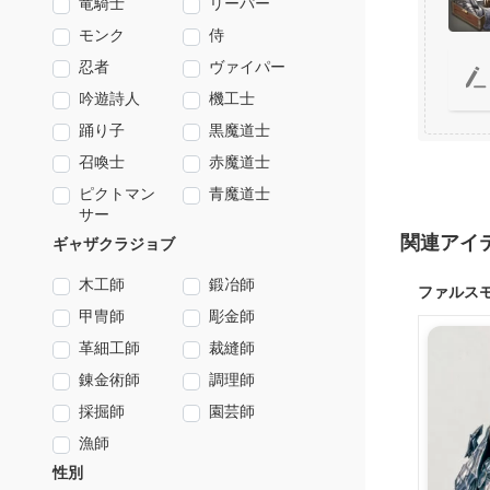
竜騎士
リーパー
モンク
侍
忍者
ヴァイパー
吟遊詩人
機工士
踊り子
黒魔道士
召喚士
赤魔道士
ピクトマン
青魔道士
サー
関連アイ
ギャザクラジョブ
木工師
鍛冶師
ファルス
甲冑師
彫金師
革細工師
裁縫師
錬金術師
調理師
採掘師
園芸師
漁師
性別