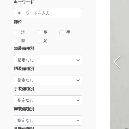
キーワード
部位
頭
胴
手
脚
足
頭装備種別
胴装備種別
手装備種別
脚装備種別