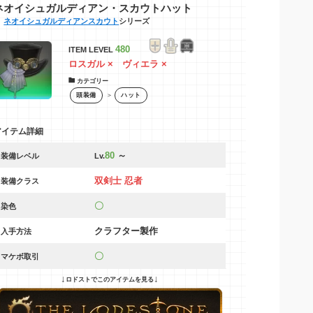
ネオイシュガルディアン・スカウトハット
ネオイシュガルディアンスカウト
シリーズ
480
ITEM LEVEL
ロスガル × ヴィエラ ×
カテゴリー
＞
頭装備
ハット
アイテム詳細
80
～
装備レベル
Lv.
双剣士 忍者
装備クラス
〇
染色
クラフター製作
入手方法
〇
マケボ取引
↓
↓
ロドストでこのアイテムを見る