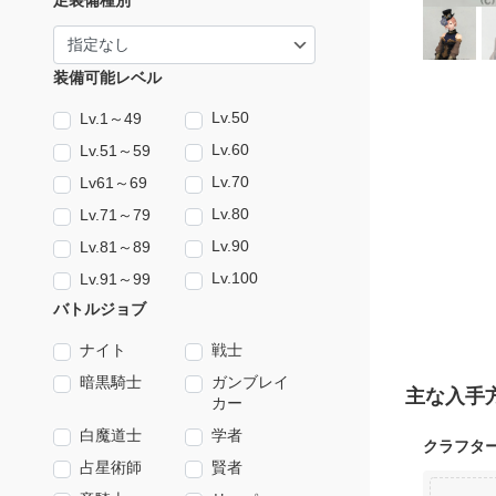
足装備種別
装備可能レベル
Lv.50
Lv.1～49
Lv.60
Lv.51～59
Lv.70
Lv61～69
Lv.80
Lv.71～79
Lv.90
Lv.81～89
Lv.100
Lv.91～99
バトルジョブ
ナイト
戦士
暗黒騎士
ガンブレイ
主な入手
カー
白魔道士
学者
クラフタ
占星術師
賢者