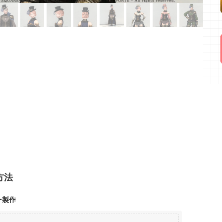
方法
ー製作