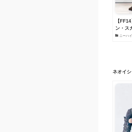
【FF
ン・ス
ニーハ
ネオイシ