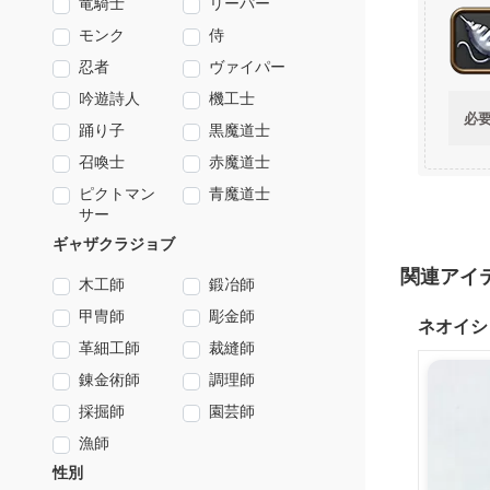
竜騎士
リーパー
モンク
侍
忍者
ヴァイパー
吟遊詩人
機工士
必
踊り子
黒魔道士
召喚士
赤魔道士
ピクトマン
青魔道士
サー
ギャザクラジョブ
関連アイ
木工師
鍛冶師
甲冑師
彫金師
ネオイシ
革細工師
裁縫師
錬金術師
調理師
採掘師
園芸師
漁師
性別