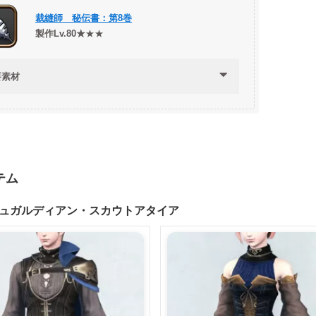
裁縫師 秘伝書：第8巻
製作Lv.80★
★★
要素材
テム
ュガルディアン・
スカウトアタイア