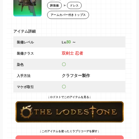
>
胴装備
ドレス
アームカバー付きトップス
アイテム詳細
80
～
装備レベル
Lv.
双剣士 忍者
装備クラス
〇
染色
クラフター製作
入手方法
〇
マケボ取引
↓
↓
ロドストでこのアイテムを見る
↓
↓
このアイテムを使ったミラプリコーデを探す