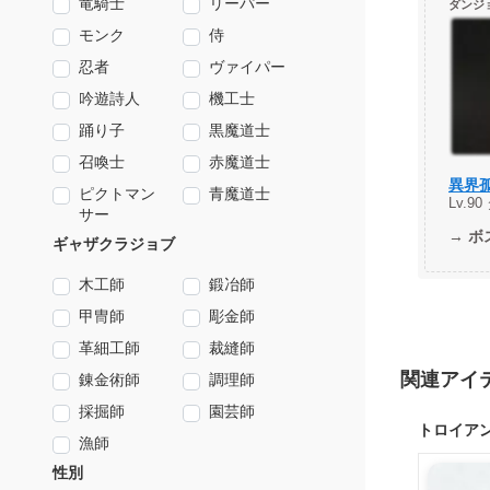
竜騎士
リーパー
ダンジ
モンク
侍
忍者
ヴァイパー
吟遊詩人
機工士
踊り子
黒魔道士
召喚士
赤魔道士
異界
ピクトマン
青魔道士
Lv.9
サー
→
ボ
ギャザクラジョブ
木工師
鍛冶師
甲冑師
彫金師
革細工師
裁縫師
関連アイ
錬金術師
調理師
採掘師
園芸師
トロイア
漁師
性別