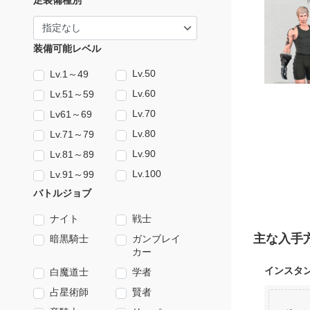
足装備種別
装備可能レベル
Lv.50
Lv.1～49
Lv.60
Lv.51～59
Lv.70
Lv61～69
Lv.80
Lv.71～79
Lv.90
Lv.81～89
Lv.100
Lv.91～99
バトルジョブ
ナイト
戦士
主な入手
暗黒騎士
ガンブレイ
カー
インスタ
白魔道士
学者
占星術師
賢者