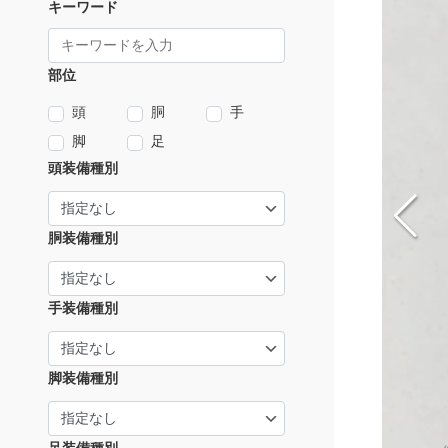
キーワード
部位
頭
胴
手
脚
足
頭装備種別
胴装備種別
手装備種別
脚装備種別