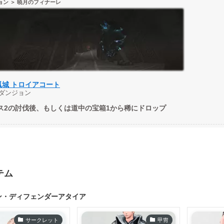
ョン ＞ 暁月のフィナーレ
孤城 トロイアコート
0 ダンジョン
ス2の討伐後、もしくは道中の宝箱1から稀にドロップ
テム
ン・ディフェンダーアタイア
サークレット
甲冑