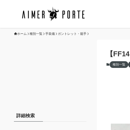
ホーム
種別一覧
手装備
ガントレット・籠手
【FF
種別一覧
詳細検索