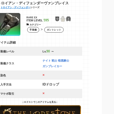
トロイアン・ディフェンダーヴァンブレイス
トロイアン・ディフェンダー
シリーズ
RARE
EX
595
ITEM LEVEL
カテゴリー
>
手装備
ガントレット
アイテム詳細
9
0
～
装備レベル
Lv.
ナイト 戦士 暗黒騎士
装備クラス
ガンブレイカー
×
染色
IDドロップ
入手方法
×
マケボ取引
↓
↓
ロドストでこのアイテムを見る