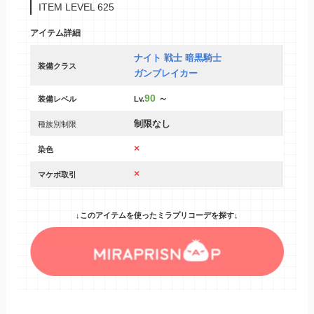
ITEM LEVEL 625
アイテム詳細
ナイト 戦士 暗黒騎士
装備クラス
ガンブレイカー
90
～
装備レベル
Lv.
制限なし
種族別制限
×
染色
×
マケボ取引
↓このアイテムを使ったミラプリコーデを探す↓