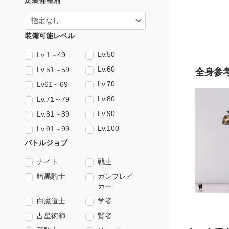
足装備種別
装備可能レベル
Lv.50
Lv.1～49
Lv.60
Lv.51～59
全身参
Lv.70
Lv61～69
Lv.80
Lv.71～79
Lv.90
Lv.81～89
Lv.100
Lv.91～99
バトルジョブ
ナイト
戦士
暗黒騎士
ガンブレイ
カー
白魔道士
学者
占星術師
賢者