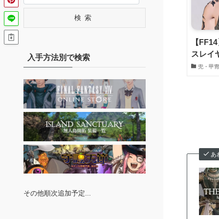
検索
【FF1
スレイ
入手方法別で検索
兜・甲
あ
その他順次追加予定...