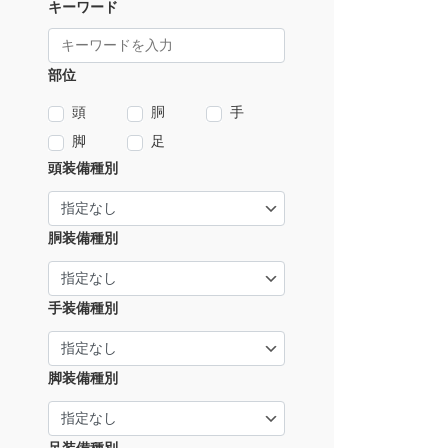
キーワード
部位
頭
胴
手
脚
足
頭装備種別
胴装備種別
手装備種別
脚装備種別