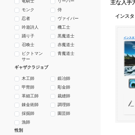
竜騎士
リーパー
主な入手
モンク
侍
インスタ
忍者
ヴァイパー
吟遊詩人
機工士
踊り子
黒魔道士
インスタ
召喚士
赤魔道士
ピクトマン
青魔道士
サー
ギャザクラジョブ
木工師
鍛冶師
甲冑師
彫金師
革細工師
裁縫師
錬金術師
調理師
採掘師
園芸師
漁師
性別