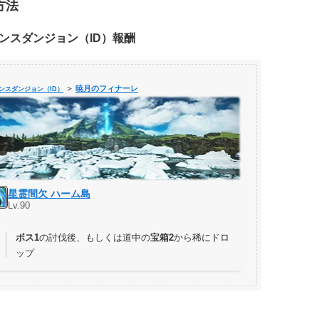
方法
ンスダンジョン（ID）報酬
＞
暁月のフィナーレ
ンスダンジョン（ID）
星霊間欠 ハーム島
Lv.90
ボス1
の討伐後、もしくは道中の
宝箱2
から稀にドロ
ップ