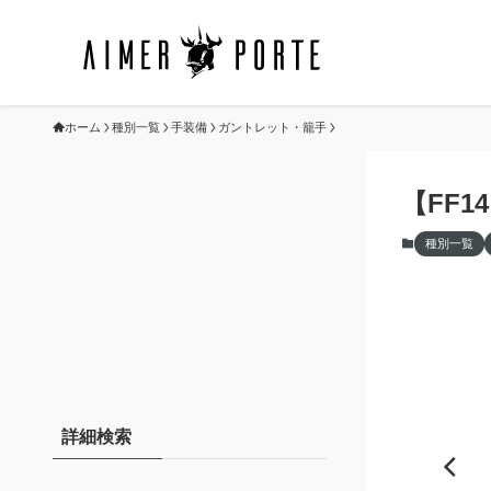
ホーム
種別一覧
手装備
ガントレット・籠手
【FF
種別一覧
詳細検索