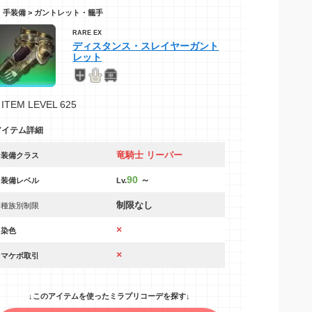
手装備 > ガントレット・籠手
RARE EX
ディスタンス・スレイヤーガント
レット
ITEM LEVEL 625
アイテム詳細
竜騎士 リーパー
装備クラス
90
～
装備レベル
Lv.
制限なし
種族別制限
×
染色
×
マケボ取引
↓このアイテムを使ったミラプリコーデを探す↓