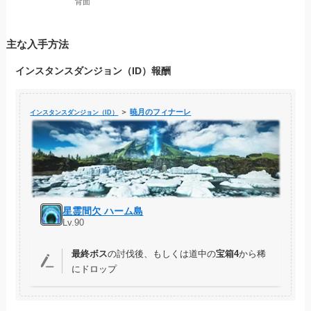
背面
主な入手方法
インスタンスダンジョン（ID）報酬
＞
暁月のフィナーレ
インスタンスダンジョン（ID）
星霊間欠 ハーム島
Lv.90
最終ボス
の討伐後、もしくは道中の
宝箱4
から稀
にドロップ