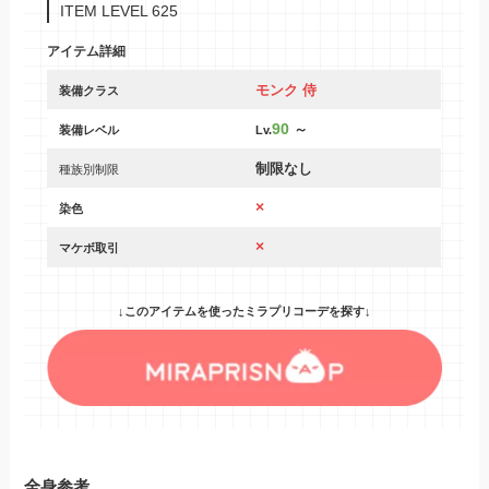
ITEM LEVEL 625
アイテム詳細
モンク 侍
装備クラス
90
～
装備レベル
Lv.
制限なし
種族別制限
×
染色
×
マケボ取引
↓このアイテムを使ったミラプリコーデを探す↓
全身参考