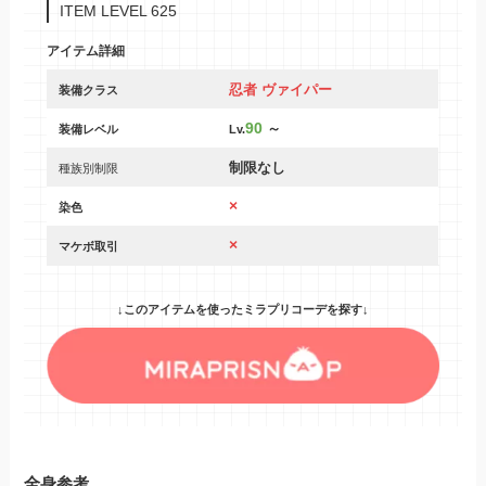
ITEM LEVEL 625
アイテム詳細
忍者 ヴァイパー
装備クラス
90
～
装備レベル
Lv.
制限なし
種族別制限
×
染色
×
マケボ取引
↓このアイテムを使ったミラプリコーデを探す↓
全身参考