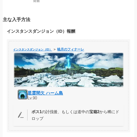
背面
主な入手方法
インスタンスダンジョン（ID）報酬
＞
暁月のフィナーレ
インスタンスダンジョン（ID）
星霊間欠 ハーム島
Lv.90
ボス1
の討伐後、もしくは道中の
宝箱2
から稀にド
ロップ