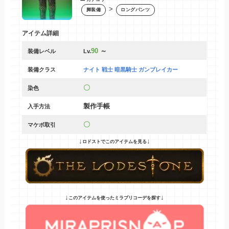
>
脚装備
ロングパンツ
アイテム詳細
90
～
装備レベル
Lv.
装備クラス
ナイト 戦士 暗黒騎士 ガンブレイカー
〇
染色
製作手帳
入手方法
〇
マケボ取引
↓
↓
ロドストでこのアイテムを見る
↓
↓
このアイテムを使ったミラプリコーデを探す