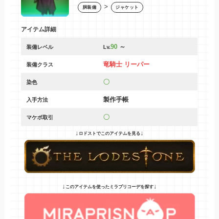
>
胴装備
ジャケット
アイテム詳細
90
～
装備レベル
Lv.
竜騎士 リーパー
装備クラス
〇
染色
製作手帳
入手方法
〇
マケボ取引
↓
↓
ロドストでこのアイテムを見る
↓
↓
このアイテムを使ったミラプリコーデを探す