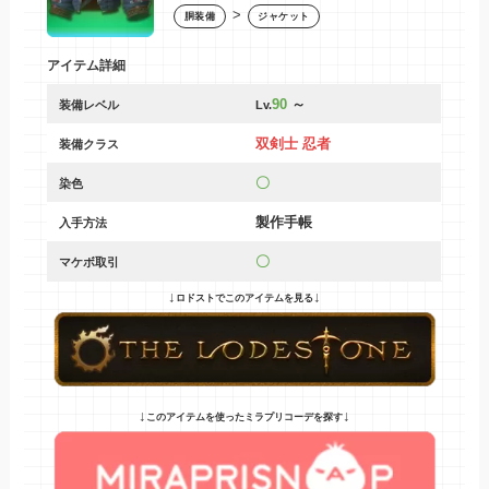
>
胴装備
ジャケット
アイテム詳細
90
～
装備レベル
Lv.
双剣士 忍者
装備クラス
〇
染色
製作手帳
入手方法
〇
マケボ取引
↓
↓
ロドストでこのアイテムを見る
↓
↓
このアイテムを使ったミラプリコーデを探す