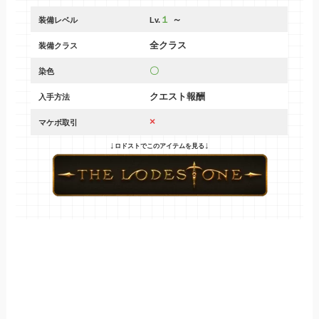
１
～
装備レベル
Lv.
全クラス
装備クラス
〇
染色
クエスト報酬
入手方法
×
マケボ取引
↓
↓
ロドストでこのアイテムを見る