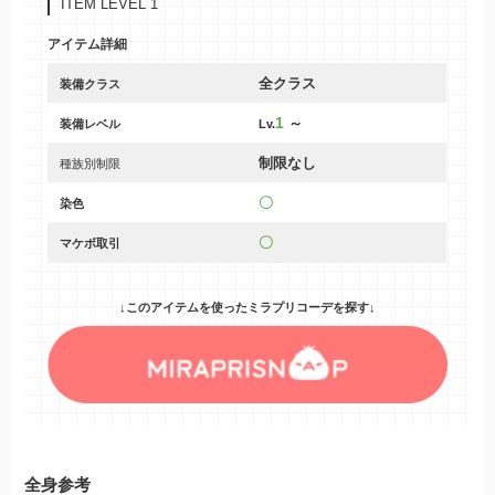
ITEM LEVEL 1
アイテム詳細
全クラス
装備クラス
1
～
装備レベル
Lv.
制限なし
種族別制限
〇
染色
〇
マケボ取引
↓このアイテムを使ったミラプリコーデを探す↓
全身参考