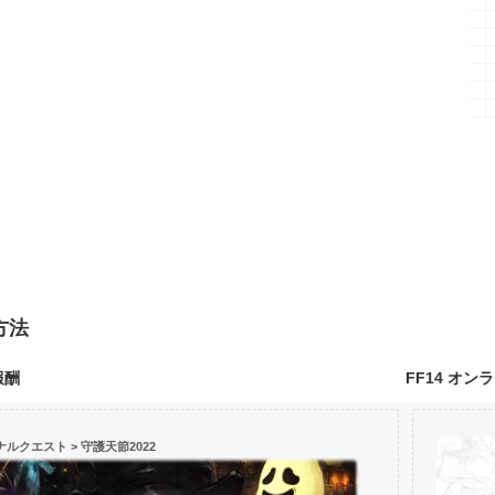
方法
報酬
FF14 オ
ナルクエスト >
守護天節2022