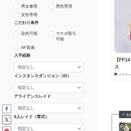
男女兼用
男性専用
女性専用
こだわり条件
染色可能
マケボ取引
可能
AF装備
入手経路
【FF1
ス
ジャケ
インスタンスダンジョン（ID）
アライアンスレイド
あ
8人レイド（零式）