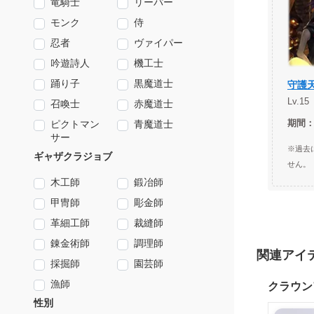
竜騎士
リーパー
モンク
侍
忍者
ヴァイパー
吟遊詩人
機工士
踊り子
黒魔道士
守護
Lv.
召喚士
赤魔道士
期間：2
ピクトマン
青魔道士
サー
※過去
ギャザクラジョブ
せん。
木工師
鍛冶師
甲冑師
彫金師
革細工師
裁縫師
錬金術師
調理師
関連アイ
採掘師
園芸師
漁師
クラウン
性別