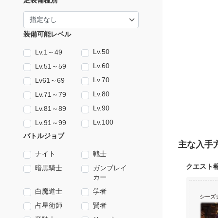
足装備種別
装備可能レベル
Lv.50
Lv.1～49
Lv.60
Lv.51～59
Lv.70
Lv61～69
Lv.80
Lv.71～79
Lv.90
Lv.81～89
Lv.100
Lv.91～99
バトルジョブ
主な入手
ナイト
戦士
クエスト
暗黒騎士
ガンブレイ
カー
白魔道士
学者
シーズ
占星術師
賢者