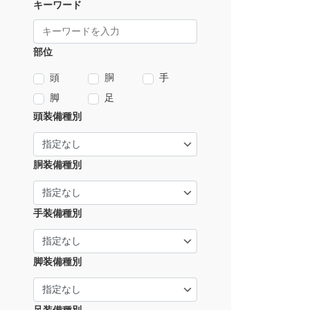
キーワード
部位
頭
胴
手
脚
足
頭装備種別
胴装備種別
手装備種別
脚装備種別