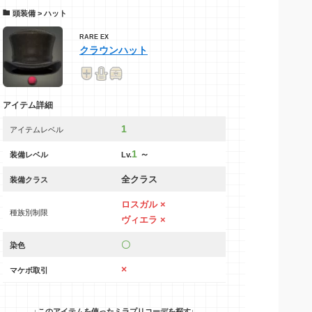
頭装備 > ハット
RARE
EX
クラウンハット
アイテム詳細
1
アイテムレベル
1
～
装備レベル
Lv.
全クラス
装備クラス
ロスガル ×
種族別制限
ヴィエラ ×
〇
染色
×
マケボ取引
↓このアイテムを使ったミラプリコーデを探す↓