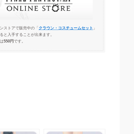
ンストアで販売中の「
クラウン・コスチュームセット
」
ると入手することが出来ます。
は
550
円
です。