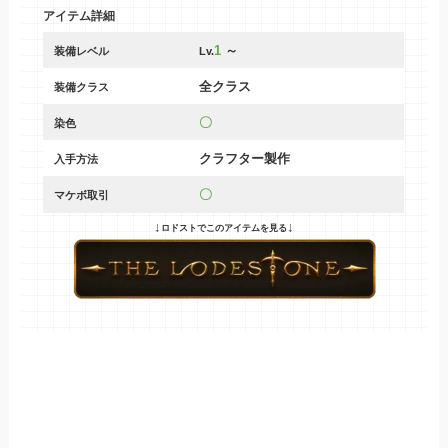
アイテム詳細
1
～
装備レベル
Lv.
全クラス
装備クラス
〇
染色
クラフター製作
入手方法
〇
マケボ取引
↓
↓
ロドストでこのアイテムを見る